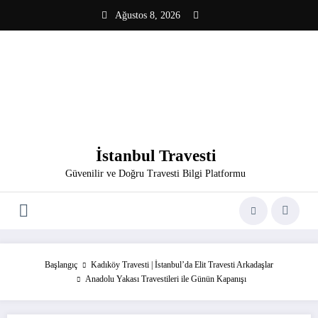
İçeriğe
Ağustos 8, 2026
atla
İstanbul Travesti
Güvenilir ve Doğru Travesti Bilgi Platformu
Başlangıç
Kadıköy Travesti | İstanbul’da Elit Travesti Arkadaşlar
Anadolu Yakası Travestileri ile Günün Kapanışı