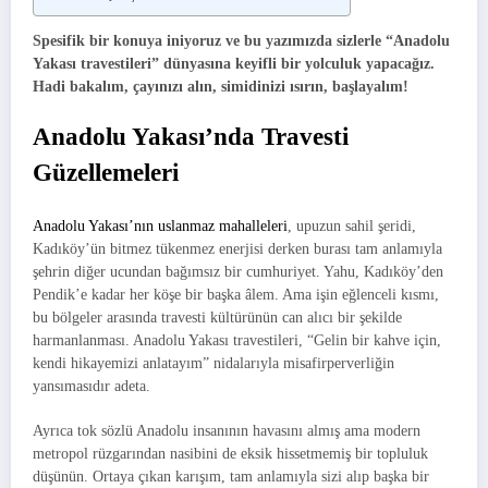
Spesifik bir konuya iniyoruz ve bu yazımızda sizlerle “Anadolu
Yakası travestileri” dünyasına keyifli bir yolculuk yapacağız.
Hadi bakalım, çayınızı alın, simidinizi ısırın, başlayalım!
Anadolu Yakası’nda Travesti
Güzellemeleri
Anadolu Yakası’nın uslanmaz mahalleleri
, upuzun sahil şeridi,
Kadıköy’ün bitmez tükenmez enerjisi derken burası tam anlamıyla
şehrin diğer ucundan bağımsız bir cumhuriyet. Yahu, Kadıköy’den
Pendik’e kadar her köşe bir başka âlem. Ama işin eğlenceli kısmı,
bu bölgeler arasında travesti kültürünün can alıcı bir şekilde
harmanlanması. Anadolu Yakası travestileri, “Gelin bir kahve için,
kendi hikayemizi anlatayım” nidalarıyla misafirperverliğin
yansımasıdır adeta.
Ayrıca tok sözlü Anadolu insanının havasını almış ama modern
metropol rüzgarından nasibini de eksik hissetmemiş bir topluluk
düşünün. Ortaya çıkan karışım, tam anlamıyla sizi alıp başka bir