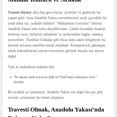
Travesti diyince
akla hep gece hayatı, pırıltılar ve gösterişli bir
yaşam gelir. Ama Anadolu Yakası travestilerinin sıcak çayraklık bir
yönü daha var; mahalle kültürü! “Mahallenin travestisi” tabirini
Anadolu Yakası’nda bolca duyabilirsiniz. Çünkü buradaki insanlar
birbirini tanır, birbirini sahiplenir ve aralarındaki bağlar oldukça
kuvvetlidir. Özellikle Üsküdar gibi biraz daha sakin bölgelerde bu
dostluk havasını teneffüs etmek mümkün. Komşularıyla şakalaşan,
sabah kahvaltılarına oturan travestileri görmek burada son derece
doğal.
Öyle ki mahallenin bakkalı bile:
“Bu akşam sahile iniyorsun değil mi? Hadi bizim selamımızı söyle.”
diyebilir.
Bu sıcaklık ve samimiyet, Anadolu Yakası’nın diğer her şey gibi
travesti camiasının da özünü oluşturur.
Travesti Olmak, Anadolu Yakası’nda