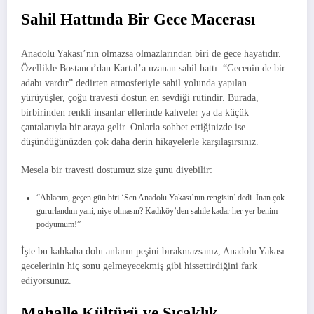
Sahil Hattında Bir Gece Macerası
Anadolu Yakası’nın olmazsa olmazlarından biri de gece hayatıdır.
Özellikle Bostancı’dan Kartal’a uzanan sahil hattı. “Gecenin de bir
adabı vardır” dedirten atmosferiyle sahil yolunda yapılan
yürüyüşler, çoğu travesti dostun en sevdiği rutindir. Burada,
birbirinden renkli insanlar ellerinde kahveler ya da küçük
çantalarıyla bir araya gelir. Onlarla sohbet ettiğinizde ise
düşündüğünüzden çok daha derin hikayelerle karşılaşırsınız.
Mesela bir travesti dostumuz size şunu diyebilir:
“Ablacım, geçen gün biri ‘Sen Anadolu Yakası’nın rengisin’ dedi. İnan çok
gururlandım yani, niye olmasın? Kadıköy’den sahile kadar her yer benim
podyumum!”
İşte bu kahkaha dolu anların peşini bırakmazsanız, Anadolu Yakası
gecelerinin hiç sonu gelmeyecekmiş gibi hissettirdiğini fark
ediyorsunuz.
Mahalle Kültürü ve Sıcaklık