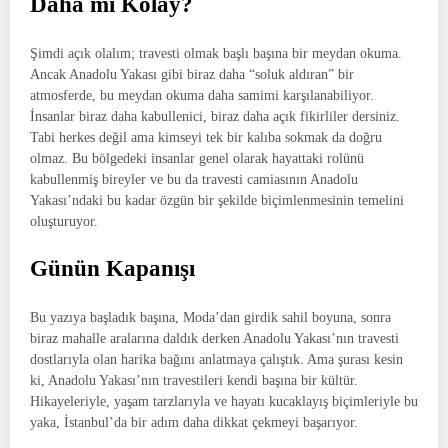
Daha mı Kolay?
Şimdi açık olalım; travesti olmak başlı başına bir meydan okuma.
Ancak Anadolu Yakası gibi biraz daha “soluk aldıran” bir
atmosferde, bu meydan okuma daha samimi karşılanabiliyor.
İnsanlar biraz daha kabullenici, biraz daha açık fikirliler dersiniz.
Tabi herkes değil ama kimseyi tek bir kalıba sokmak da doğru
olmaz. Bu bölgedeki insanlar genel olarak hayattaki rolünü
kabullenmiş bireyler ve bu da travesti camiasının Anadolu
Yakası’ndaki bu kadar özgün bir şekilde biçimlenmesinin temelini
oluşturuyor.
Günün Kapanışı
Bu yazıya başladık başına, Moda’dan girdik sahil boyuna, sonra
biraz mahalle aralarına daldık derken Anadolu Yakası’nın travesti
dostlarıyla olan harika bağını anlatmaya çalıştık. Ama şurası kesin
ki, Anadolu Yakası’nın travestileri kendi başına bir kültür.
Hikayeleriyle, yaşam tarzlarıyla ve hayatı kucaklayış biçimleriyle bu
yaka, İstanbul’da bir adım daha dikkat çekmeyi başarıyor.