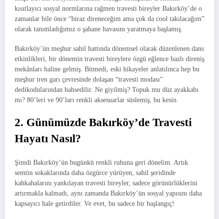
kısıtlayıcı sosyal normlarına rağmen travesti bireyler Bakırköy’de o
zamanlar bile önce “biraz direneceğim ama çok da cool takılacağım”
olarak tanımladığımız o şahane havasını yaratmaya başlamış.
Bakırköy’ün meşhur sahil hattında dönemsel olarak düzenlenen dans
etkinlikleri, bir dönemin travesti bireylere özgü eğlence bazlı direniş
mekânları haline gelmiş. Bitmedi, eski hikayeler anlatılınca hep bu
meşhur tren garı çevresinde dolaşan “travesti modası”
dedikodularından bahsedilir. Ne giyilmiş? Topuk mu düz ayakkabı
mı? 80’leri ve 90’ları renkli aksesuarlar süslemiş, bu kesin.
2. Günümüzde Bakırköy’de Travesti
Hayatı Nasıl?
Şimdi Bakırköy’ün bugünkü renkli ruhuna geri dönelim. Artık
semtin sokaklarında daha özgürce yürüyen, sahil şeridinde
kahkahalarını yankılayan travesti bireyler, sadece görünürlüklerini
artırmakla kalmadı, aynı zamanda Bakırköy’ün sosyal yapısını daha
kapsayıcı hale getirdiler. Ve evet, bu sadece bir başlangıç!