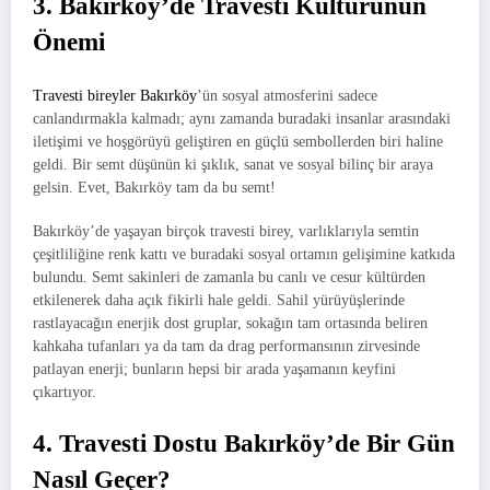
3. Bakırköy’de Travesti Kültürünün
Önemi
Travesti bireyler Bakırköy
’ün sosyal atmosferini sadece
canlandırmakla kalmadı; aynı zamanda buradaki insanlar arasındaki
iletişimi ve hoşgörüyü geliştiren en güçlü sembollerden biri haline
geldi. Bir semt düşünün ki şıklık, sanat ve sosyal bilinç bir araya
gelsin. Evet, Bakırköy tam da bu semt!
Bakırköy’de yaşayan birçok travesti birey, varlıklarıyla semtin
çeşitliliğine renk kattı ve buradaki sosyal ortamın gelişimine katkıda
bulundu. Semt sakinleri de zamanla bu canlı ve cesur kültürden
etkilenerek daha açık fikirli hale geldi. Sahil yürüyüşlerinde
rastlayacağın enerjik dost gruplar, sokağın tam ortasında beliren
kahkaha tufanları ya da tam da drag performansının zirvesinde
patlayan enerji; bunların hepsi bir arada yaşamanın keyfini
çıkartıyor.
4. Travesti Dostu Bakırköy’de Bir Gün
Nasıl Geçer?