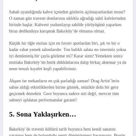
Sabah uyandığında kahve içmeden gözlerin açılmayanlardan mısın?
O zaman gün travesti dostlarının sıklıkla uğradığı sahil kafelerinden
birinde başlar. Kahveni yudumlayıp sahilde yürüyüşünü yaparken
biraz dedikoduya karışmak Bakırköy’de olmazsa olmaz.
Küçük bir öğle molası için en favori spotlardan biri, şık ve bir o
kadar rahat yemek salonlarıdır. Ton balıklı salata mı istersiniz yoksa
iyi demlenmiş bir çayla gözleme mi? Karar sizin! Yemekten sonra
mutlaka Bakırköy’ün butik dükkânlarına dalıp birkaç aksesuar ya da
neon temalı kıyafet keşfi yapabilirsiniz.
Akşam ise mekanların en çok parladığı zaman! Drag Artist’lerin
sahne aldığı etkinliklerden birine gitmek, müzikle dolu bir gece
geçirmek demektir. Gece boyunca sadece sizi değil, mevcut tüm
sahneyi ışıldatan performanslar garanti!
5. Sona Yaklaşırken…
Bakırköy’de travesti kültürü tarih boyunca hem kendi sanatını
yaratmış hem de bulunduğu semti dönüştürmeyi başarmıştır. Bugün