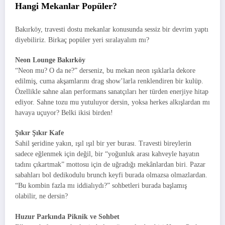
Hangi Mekanlar Popüler?
Bakırköy, travesti dostu mekanlar konusunda sessiz bir devrim yaptı
diyebiliriz. Birkaç popüler yeri sıralayalım mı?
Neon Lounge Bakırköy
“Neon mu? O da ne?” derseniz, bu mekan neon ışıklarla dekore
edilmiş, cuma akşamlarını drag show’larla renklendiren bir kulüp.
Özellikle sahne alan performans sanatçıları her türden enerjiye hitap
ediyor. Sahne tozu mu yutuluyor dersin, yoksa herkes alkışlardan mı
havaya uçuyor? Belki ikisi birden!
Şıkır Şıkır Kafe
Sahil şeridine yakın, ışıl ışıl bir yer burası. Travesti bireylerin
sadece eğlenmek için değil, bir “yoğunluk arası kahveyle hayatın
tadını çıkartmak” mottosu için de uğradığı mekânlardan biri. Pazar
sabahları bol dedikodulu brunch keyfi burada olmazsa olmazlardan.
“Bu kombin fazla mı iddialıydı?” sohbetleri burada başlamış
olabilir, ne dersin?
Huzur Parkında Piknik ve Sohbet