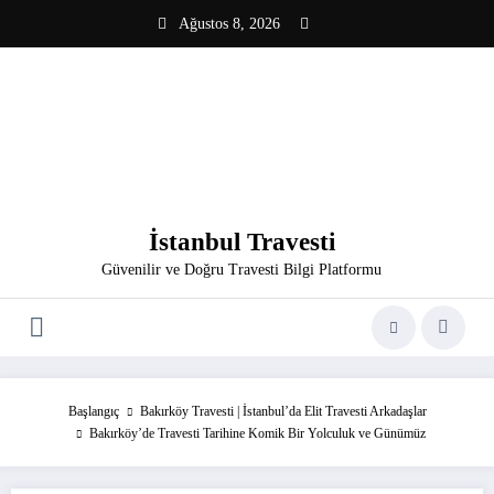
İçeriğe
Ağustos 8, 2026
atla
İstanbul Travesti
Güvenilir ve Doğru Travesti Bilgi Platformu
Başlangıç
Bakırköy Travesti | İstanbul’da Elit Travesti Arkadaşlar
Bakırköy’de Travesti Tarihine Komik Bir Yolculuk ve Günümüz