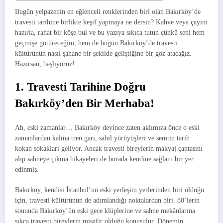
Bugün yelpazenin en eğlenceli renklerinden biri olan Bakırköy’de
travesti tarihine birlikte keşif yapmaya ne dersin? Kahve veya çayını
hazırla, rahat bir köşe bul ve bu yazıya sıkıca tutun çünkü seni hem
geçmişe götüreceğim, hem de bugün Bakırköy’de travesti
kültürünün nasıl şahane bir şekilde geliştiğine bir göz atacağız.
Hazırsan, başlıyoruz!
1. Travesti Tarihine Doğru
Bakırköy’den Bir Merhaba!
Ah, eski zamanlar… Bakırköy deyince zaten aklımıza önce o eski
zamanlardan kalma tren garı, sahil yürüyüşleri ve semtin tarih
kokan sokakları geliyor. Ancak travesti bireylerin makyaj çantasını
alıp sahneye çıkma hikayeleri de burada kendine sağlam bir yer
edinmiş.
Bakırköy, kendisi İstanbul’un eski yerleşim yerlerinden biri olduğu
için, travesti kültürünün de adımlandığı noktalardan biri. 80’lerin
sonunda Bakırköy’ün eski gece klüplerine ve sahne mekânlarına
sıkça travesti bireylerin misafir olduğu konuşulur. Dönemin