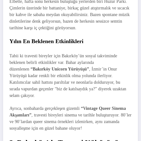
Elbette, hafta sonu herkesin buluştuğu yerlerden biri Huzur Parkı.
Çimlerin üzerinde bir battaniye, birkaç güzel atıştırmalık ve sıcacık
bir kahve ile sabaha meydan okuyabilirsiniz. Bazen spontane müzik
dinletilerine denk geliyorsun, bazen de herkesin sessizce semtin
tarihine karşı iç çektiğini görüyorsun.
Yılın En Beklenen Etkinlikleri
Tabii ki travesti bireyler için Bakırköy’ün sosyal takviminde
beklenen belirli etkinlikler var. Bahar aylarında
düzenlenen
“Bakırköy Unicorn Yürüyüşü”
, İzmir’in Onur
Yürüyüşü kadar renkli bir etkinlik olma yolunda ilerliyor.
Katılımcılar sahil hattını parıltılar ve neonlarla dolduruyor, bu
sırada vapurdan geçenler “biz de katılsaydık ya?” diyerek uzaktan
selam çakıyor.
Ayrıca, sonbaharda gerçekleşen gizemli
“Vintage Queer Sinema
Akşamları”
, travesti bireyleri sinema ve tarihle buluşturuyor. 80’ler
ve 90’lardan queer sinema örnekleri izlenirken, aynı zamanda
sosyalleşme için en güzel bahane oluyor!