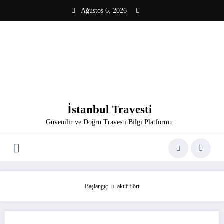
İçeriğe
Ağustos 6, 2026
atla
İstanbul Travesti
Güvenilir ve Doğru Travesti Bilgi Platformu
Başlangıç
aktif flört