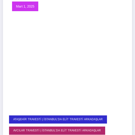
Mart 1, 2025
ATAŞEHIR TRAVESTI | İSTANBUL’DA ELIT TRAVESTI ARKADAŞLAR
AVCILAR TRAVESTI | İSTANBUL’DA ELIT TRAVESTI ARKADAŞLAR