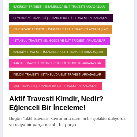
BAKIRKÖY TRAVESTI | İSTANBUL’DA ELIT TRAVESTI ARKADAŞLAR
BEYLIKDÜZÜ TRAVESTI | İSTANBUL’DA ELIT TRAVESTI ARKADAŞLAR
FINDIKZADE TRAVESTI | İSTANBUL’DA ELIT TRAVESTI ARKADAŞLAR
İSTANBUL TRAVESTI | EN GÖZDE VE ELIT TRAVESTI ARKADAŞLAR
KADIKÖY TRAVESTI | İSTANBUL’DA ELIT TRAVESTI ARKADAŞLAR
KARTAL TRAVESTI | İSTANBUL’DA ELIT TRAVESTI ARKADAŞLAR
PENDIK TRAVESTI | İSTANBUL’DA ELIT TRAVESTI ARKADAŞLAR
ŞIŞLI TRAVESTI | İSTANBUL'DA ELIT TRAVESTI ARKADAŞLAR
Aktif Travesti Kimdir, Nedir?
Eğlenceli Bir İnceleme!
Bugün "aktif travesti" kavramına samimi bir şekilde dalıyoruz
ve olaya bir parça mizah, bir parça…