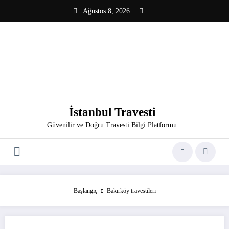
İçeriğe
Ağustos 8, 2026
atla
İstanbul Travesti
Güvenilir ve Doğru Travesti Bilgi Platformu
Başlangıç
Bakırköy travestileri