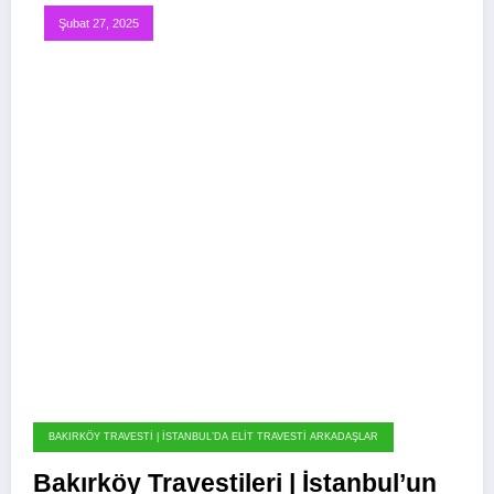
Şubat 27, 2025
BAKIRKÖY TRAVESTI | İSTANBUL’DA ELIT TRAVESTI ARKADAŞLAR
Bakırköy Travestileri | İstanbul’un