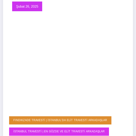
Şubat 26, 2025
FINDIKZADE TRAVESTI | İSTANBUL’DA ELIT TRAVESTI ARKADAŞLAR
İSTANBUL TRAVESTI | EN GÖZDE VE ELIT TRAVESTI ARKADAŞLAR