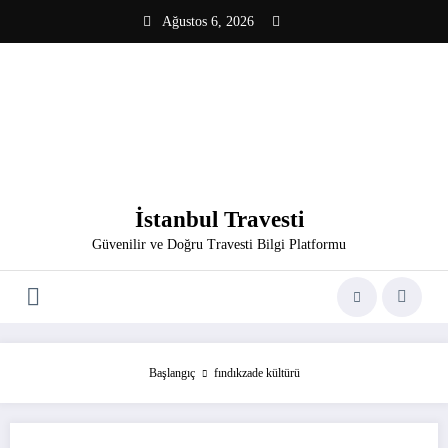
İçeriğe
Ağustos 6, 2026
atla
İstanbul Travesti
Güvenilir ve Doğru Travesti Bilgi Platformu
Başlangıç
fındıkzade kültürü