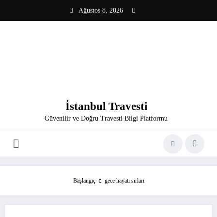
İçeriğe
Ağustos 8, 2026
atla
İstanbul Travesti
Güvenilir ve Doğru Travesti Bilgi Platformu
Başlangıç
gece hayatı sırları