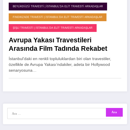
BEYLIKDÜZÜ TRAVESTI | İSTANBUL’DA ELIT TRAVESTI ARKADAŞLAR
FINDIKZADE TRAVESTI | İSTANBUL’DA ELIT TRAVESTI ARKADAŞLAR
ŞIŞLI TRAVESTI | İSTANBUL'DA ELIT TRAVESTI ARKADAŞLAR
Avrupa Yakası Travestileri
Arasında Film Tadında Rekabet
İstanbul’daki en renkli topluluklardan biri olan travestiler,
özellikle de Avrupa Yakası’ndakiler, adeta bir Hollywood
senaryosuna…