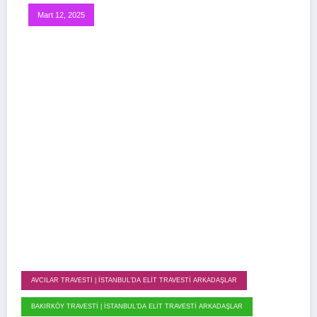
Mart 12, 2025
AVCILAR TRAVESTI | İSTANBUL’DA ELIT TRAVESTI ARKADAŞLAR
BAKIRKÖY TRAVESTI | İSTANBUL’DA ELIT TRAVESTI ARKADAŞLAR