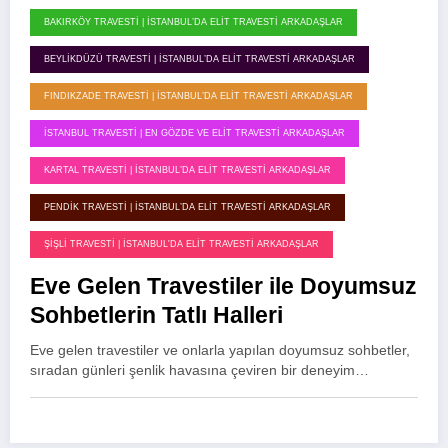
BAKIRKÖY TRAVESTI | İSTANBUL’DA ELIT TRAVESTI ARKADAŞLAR
BEYLIKDÜZÜ TRAVESTI | İSTANBUL’DA ELIT TRAVESTI ARKADAŞLAR
FINDIKZADE TRAVESTI | İSTANBUL’DA ELIT TRAVESTI ARKADAŞLAR
İSTANBUL TRAVESTI | EN GÖZDE VE ELIT TRAVESTI ARKADAŞLAR
KARTAL TRAVESTI | İSTANBUL’DA ELIT TRAVESTI ARKADAŞLAR
PENDIK TRAVESTI | İSTANBUL’DA ELIT TRAVESTI ARKADAŞLAR
ŞIŞLI TRAVESTI | İSTANBUL'DA ELIT TRAVESTI ARKADAŞLAR
Eve Gelen Travestiler ile Doyumsuz
Sohbetlerin Tatlı Halleri
Eve gelen travestiler ve onlarla yapılan doyumsuz sohbetler,
sıradan günleri şenlik havasına çeviren bir deneyim…