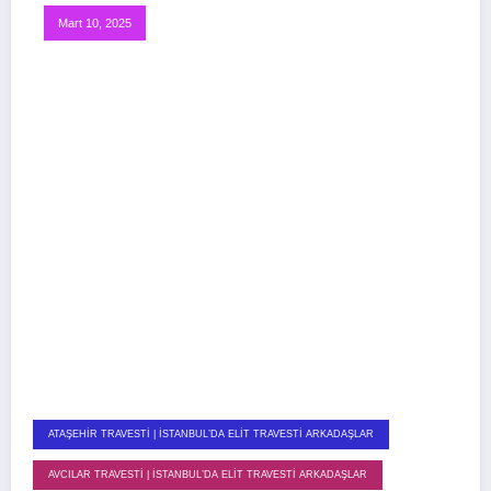
Mart 10, 2025
ATAŞEHIR TRAVESTI | İSTANBUL’DA ELIT TRAVESTI ARKADAŞLAR
AVCILAR TRAVESTI | İSTANBUL’DA ELIT TRAVESTI ARKADAŞLAR