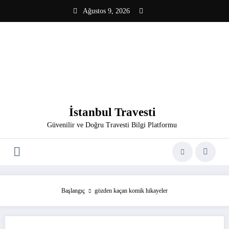
İçeriğe
Ağustos 9, 2026
atla
İstanbul Travesti
Güvenilir ve Doğru Travesti Bilgi Platformu
Başlangıç
gözden kaçan komik hikayeler