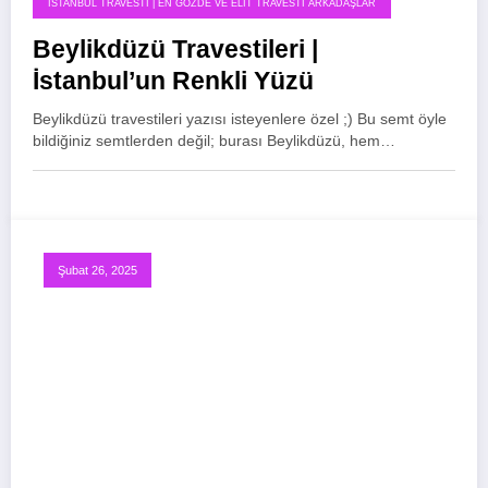
İSTANBUL TRAVESTI | EN GÖZDE VE ELIT TRAVESTI ARKADAŞLAR
Beylikdüzü Travestileri |
İstanbul’un Renkli Yüzü
Beylikdüzü travestileri yazısı isteyenlere özel ;) Bu semt öyle
bildiğiniz semtlerden değil; burası Beylikdüzü, hem…
Şubat 26, 2025