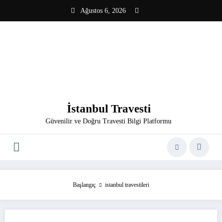
İçeriğe
Ağustos 6, 2026
atla
İstanbul Travesti
Güvenilir ve Doğru Travesti Bilgi Platformu
Başlangıç
istanbul travestileri