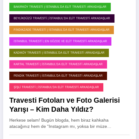
BAKIRKÖY TRAVESTI | İSTANBUL’DA ELIT TRAVESTI ARKADAŞLAR
BEYLIKDÜZÜ TRAVESTI | İSTANBUL’DA ELIT TRAVESTI ARKADAŞLAR
FINDIKZADE TRAVESTI | İSTANBUL’DA ELIT TRAVESTI ARKADAŞLAR
İSTANBUL TRAVESTI | EN GÖZDE VE ELIT TRAVESTI ARKADAŞLAR
KADIKÖY TRAVESTI | İSTANBUL’DA ELIT TRAVESTI ARKADAŞLAR
KARTAL TRAVESTI | İSTANBUL’DA ELIT TRAVESTI ARKADAŞLAR
PENDIK TRAVESTI | İSTANBUL’DA ELIT TRAVESTI ARKADAŞLAR
ŞIŞLI TRAVESTI | İSTANBUL'DA ELIT TRAVESTI ARKADAŞLAR
Travesti Fotoları ve Foto Galerisi
Yarışı – Kim Daha Yıldız?
Herkese selam! Bugün blogda, hem biraz kahkaha
atacağınız hem de “Instagram mı, yoksa bir müze…