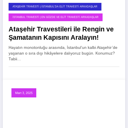
ATAŞEHIR TRAVESTI | İSTANBUL’DA ELIT TRAVESTI ARKADAŞLAR
İSTANBUL TRAVESTI | EN GÖZDE VE ELIT TRAVESTI ARKADAŞLAR
Ataşehir Travestileri ile Rengin ve
Şamatanın Kapısını Aralayın!
Hayatın monotonluğu arasında, İstanbul’un kalbi Ataşehir’de
yaşanan o sıra dışı hikâyelere dalıyoruz bugün. Konumuz?
Tabii…
Mart 3, 2025