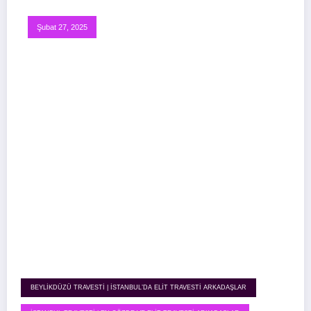
Şubat 27, 2025
BEYLIKDÜZÜ TRAVESTI | İSTANBUL’DA ELIT TRAVESTI ARKADAŞLAR