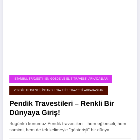
İSTANBUL TRAVESTI | EN GÖZDE VE ELIT TRAVESTI ARKADAŞLAR
PENDIK TRAVESTI | İSTANBUL’DA ELIT TRAVESTI ARKADAŞLAR
Pendik Travestileri – Renkli Bir
Dünyaya Giriş!
Bugünkü konumuz Pendik travestileri – hem eğlenceli, hem
samimi, hem de tek kelimeyle "gösterişli" bir dünya!…