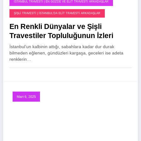
İSTANBUL TRAVESTI | EN GÖZDE VE ELIT TRAVESTI ARKADAŞLAR
ŞIŞLI TRAVESTI | İSTANBUL'DA ELIT TRAVESTI ARKADAŞLAR
En Renkli Dünyalar ve Şişli
Travestiler Topluluğunun İzleri
İstanbul’un kalbinin attığı, sabahlara kadar dur durak
bilmeden eğlenen, gündüzleri kargaşa, geceleri ise adeta
renklerin…
Mart 6, 2025