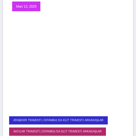
Mart 13, 2025
ATAŞEHIR TRAVESTI | İSTANBUL’DA ELIT TRAVESTI ARKADAŞLAR
AVCILAR TRAVESTI | İSTANBUL’DA ELIT TRAVESTI ARKADAŞLAR