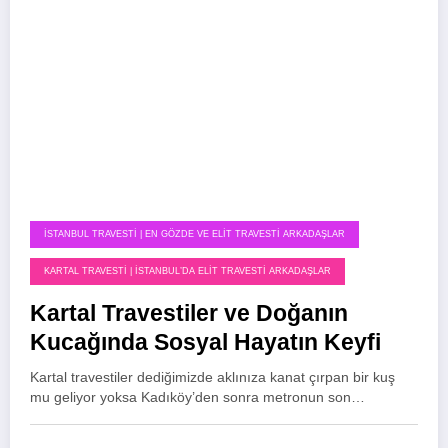
İSTANBUL TRAVESTI | EN GÖZDE VE ELIT TRAVESTI ARKADAŞLAR
KARTAL TRAVESTI | İSTANBUL’DA ELIT TRAVESTI ARKADAŞLAR
Kartal Travestiler ve Doğanın
Kucağında Sosyal Hayatın Keyfi
Kartal travestiler dediğimizde aklınıza kanat çırpan bir kuş
mu geliyor yoksa Kadıköy’den sonra metronun son…