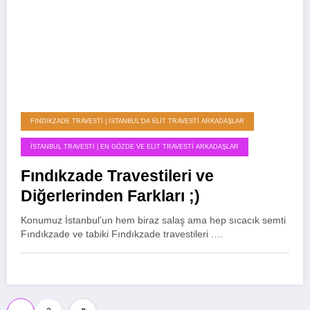
FINDIKZADE TRAVESTI | İSTANBUL’DA ELIT TRAVESTI ARKADAŞLAR
İSTANBUL TRAVESTI | EN GÖZDE VE ELIT TRAVESTI ARKADAŞLAR
Fındıkzade Travestileri ve
Diğerlerinden Farkları ;)
Konumuz İstanbul’un hem biraz salaş ama hep sıcacık semti
Fındıkzade ve tabiki Fındıkzade travestileri .…
Yazı