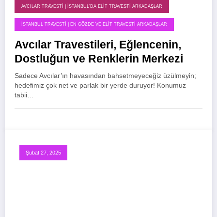
AVCILAR TRAVESTI | İSTANBUL’DA ELIT TRAVESTI ARKADAŞLAR
İSTANBUL TRAVESTI | EN GÖZDE VE ELIT TRAVESTI ARKADAŞLAR
Avcılar Travestileri, Eğlencenin,
Dostluğun ve Renklerin Merkezi
Sadece Avcılar’ın havasından bahsetmeyeceğiz üzülmeyin;
hedefimiz çok net ve parlak bir yerde duruyor! Konumuz
tabii…
Şubat 27, 2025