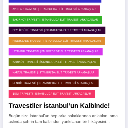
AVCILAR TRAVESTI | İSTANBUL’DA ELIT TRAVESTI ARKADAŞLAR
BAKIRKÖY TRAVESTI | İSTANBUL’DA ELIT TRAVESTI ARKADAŞLAR
BEYLIKDÜZÜ TRAVESTI | İSTANBUL’DA ELIT TRAVESTI ARKADAŞLAR
FINDIKZADE TRAVESTI | İSTANBUL’DA ELIT TRAVESTI ARKADAŞLAR
İSTANBUL TRAVESTI | EN GÖZDE VE ELIT TRAVESTI ARKADAŞLAR
KADIKÖY TRAVESTI | İSTANBUL’DA ELIT TRAVESTI ARKADAŞLAR
KARTAL TRAVESTI | İSTANBUL’DA ELIT TRAVESTI ARKADAŞLAR
PENDIK TRAVESTI | İSTANBUL’DA ELIT TRAVESTI ARKADAŞLAR
ŞIŞLI TRAVESTI | İSTANBUL'DA ELIT TRAVESTI ARKADAŞLAR
Travestiler İstanbul’un Kalbinde!
Bugün size İstanbul’un hep arka sokaklarında anlatılan, ama
aslında şehrin tam kalbinden yankılanan bir hikâyesini…