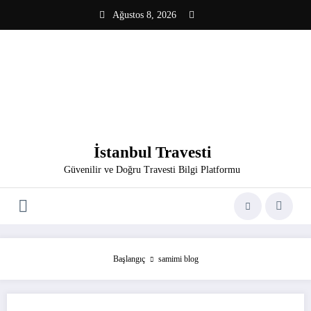
İçeriğe
Ağustos 8, 2026
atla
İstanbul Travesti
Güvenilir ve Doğru Travesti Bilgi Platformu
Başlangıç
samimi blog