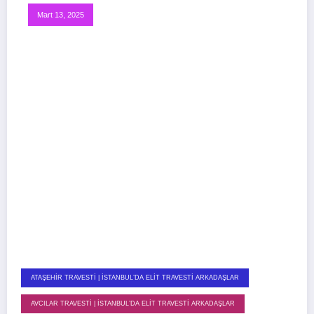
Mart 13, 2025
ATAŞEHIR TRAVESTI | İSTANBUL’DA ELIT TRAVESTI ARKADAŞLAR
AVCILAR TRAVESTI | İSTANBUL’DA ELIT TRAVESTI ARKADAŞLAR