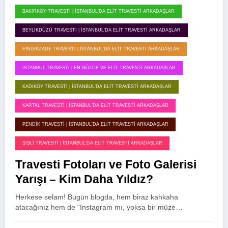
BAKIRKÖY TRAVESTI | İSTANBUL’DA ELIT TRAVESTI ARKADAŞLAR
BEYLIKDÜZÜ TRAVESTI | İSTANBUL’DA ELIT TRAVESTI ARKADAŞLAR
FINDIKZADE TRAVESTI | İSTANBUL’DA ELIT TRAVESTI ARKADAŞLAR
İSTANBUL TRAVESTI | EN GÖZDE VE ELIT TRAVESTI ARKADAŞLAR
KADIKÖY TRAVESTI | İSTANBUL’DA ELIT TRAVESTI ARKADAŞLAR
KARTAL TRAVESTI | İSTANBUL’DA ELIT TRAVESTI ARKADAŞLAR
PENDIK TRAVESTI | İSTANBUL’DA ELIT TRAVESTI ARKADAŞLAR
ŞIŞLI TRAVESTI | İSTANBUL'DA ELIT TRAVESTI ARKADAŞLAR
Travesti Fotoları ve Foto Galerisi
Yarışı – Kim Daha Yıldız?
Herkese selam! Bugün blogda, hem biraz kahkaha
atacağınız hem de “Instagram mı, yoksa bir müze…