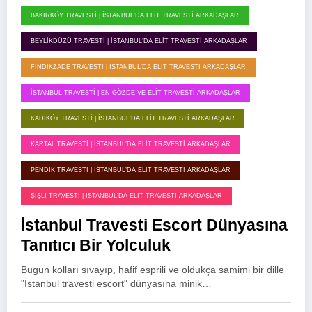
BAKIRKÖY TRAVESTI | İSTANBUL’DA ELIT TRAVESTI ARKADAŞLAR
BEYLIKDÜZÜ TRAVESTI | İSTANBUL’DA ELIT TRAVESTI ARKADAŞLAR
FINDIKZADE TRAVESTI | İSTANBUL’DA ELIT TRAVESTI ARKADAŞLAR
İSTANBUL TRAVESTI | EN GÖZDE VE ELIT TRAVESTI ARKADAŞLAR
KADIKÖY TRAVESTI | İSTANBUL’DA ELIT TRAVESTI ARKADAŞLAR
KARTAL TRAVESTI | İSTANBUL’DA ELIT TRAVESTI ARKADAŞLAR
PENDIK TRAVESTI | İSTANBUL’DA ELIT TRAVESTI ARKADAŞLAR
ŞIŞLI TRAVESTI | İSTANBUL'DA ELIT TRAVESTI ARKADAŞLAR
İstanbul Travesti Escort Dünyasına
Tanıtıcı Bir Yolculuk
Bugün kolları sıvayıp, hafif esprili ve oldukça samimi bir dille
"İstanbul travesti escort" dünyasına minik…