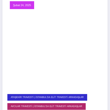
Şubat 24, 2025
ATAŞEHIR TRAVESTI | İSTANBUL’DA ELIT TRAVESTI ARKADAŞLAR
AVCILAR TRAVESTI | İSTANBUL’DA ELIT TRAVESTI ARKADAŞLAR