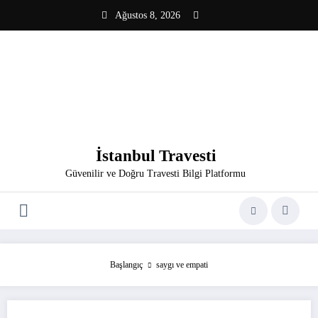
İçeriğe
Ağustos 8, 2026
atla
İstanbul Travesti
Güvenilir ve Doğru Travesti Bilgi Platformu
Başlangıç
saygı ve empati