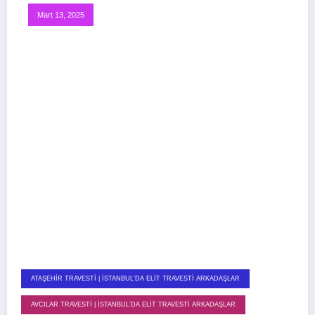
Mart 13, 2025
ATAŞEHIR TRAVESTI | İSTANBUL’DA ELIT TRAVESTI ARKADAŞLAR
AVCILAR TRAVESTI | İSTANBUL’DA ELIT TRAVESTI ARKADAŞLAR