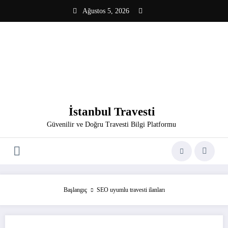
İçeriğe
Ağustos 5, 2026
atla
İstanbul Travesti
Güvenilir ve Doğru Travesti Bilgi Platformu
Başlangıç
SEO uyumlu travesti ilanları