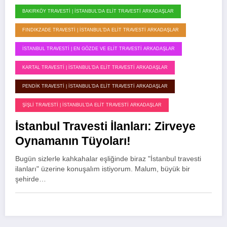
BAKIRKÖY TRAVESTI | İSTANBUL’DA ELIT TRAVESTI ARKADAŞLAR
FINDIKZADE TRAVESTI | İSTANBUL’DA ELIT TRAVESTI ARKADAŞLAR
İSTANBUL TRAVESTI | EN GÖZDE VE ELIT TRAVESTI ARKADAŞLAR
KARTAL TRAVESTI | İSTANBUL’DA ELIT TRAVESTI ARKADAŞLAR
PENDIK TRAVESTI | İSTANBUL’DA ELIT TRAVESTI ARKADAŞLAR
ŞIŞLI TRAVESTI | İSTANBUL'DA ELIT TRAVESTI ARKADAŞLAR
İstanbul Travesti İlanları: Zirveye
Oynamanın Tüyoları!
Bugün sizlerle kahkahalar eşliğinde biraz "İstanbul travesti
ilanları" üzerine konuşalım istiyorum. Malum, büyük bir
şehirde…