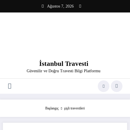
İçeriğe
Ağustos 7, 2026
atla
İstanbul Travesti
Güvenilir ve Doğru Travesti Bilgi Platformu
Başlangıç
şişli travestileri