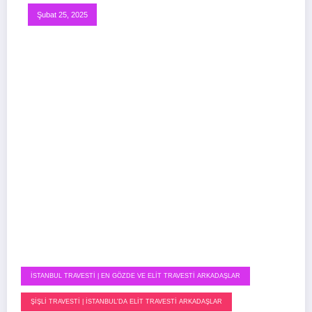
Şubat 25, 2025
İSTANBUL TRAVESTI | EN GÖZDE VE ELIT TRAVESTI ARKADAŞLAR
ŞIŞLI TRAVESTI | İSTANBUL'DA ELIT TRAVESTI ARKADAŞLAR