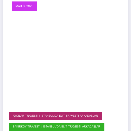
Mart 8, 2025
AVCILAR TRAVESTI | İSTANBUL’DA ELIT TRAVESTI ARKADAŞLAR
BAKIRKÖY TRAVESTI | İSTANBUL’DA ELIT TRAVESTI ARKADAŞLAR