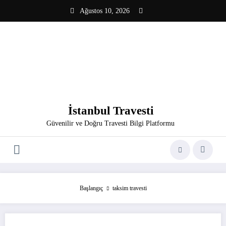
İçeriğe
Ağustos 10, 2026
atla
İstanbul Travesti
Güvenilir ve Doğru Travesti Bilgi Platformu
Başlangıç
taksim travesti