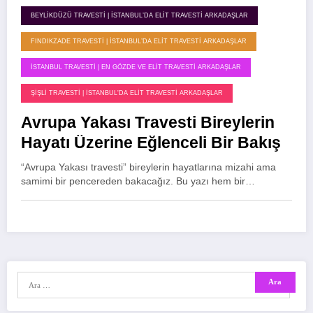
BEYLIKDÜZÜ TRAVESTI | İSTANBUL’DA ELIT TRAVESTI ARKADAŞLAR
FINDIKZADE TRAVESTI | İSTANBUL’DA ELIT TRAVESTI ARKADAŞLAR
İSTANBUL TRAVESTI | EN GÖZDE VE ELIT TRAVESTI ARKADAŞLAR
ŞIŞLI TRAVESTI | İSTANBUL'DA ELIT TRAVESTI ARKADAŞLAR
Avrupa Yakası Travesti Bireylerin
Hayatı Üzerine Eğlenceli Bir Bakış
“Avrupa Yakası travesti” bireylerin hayatlarına mizahi ama
samimi bir pencereden bakacağız. Bu yazı hem bir…