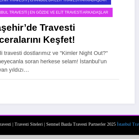
EHIR TRAVESTI | İSTANBUL’DA ELIT TRAVESTI ARKADAŞLAR
NBUL TRAVESTI | EN GÖZDE VE ELIT TRAVESTI ARKADAŞLAR
şehir’de Travesti
eralarını Keşfet!
li travesti dostlarımız ve "Kimler Night Out?"
heyecanla soran herkese selam! İstanbul’un
yan yıldızı…
ravesti | Travesti Siteleri | Semtsel Bazda Travesti Partnerler 2025
İstanbul Trav