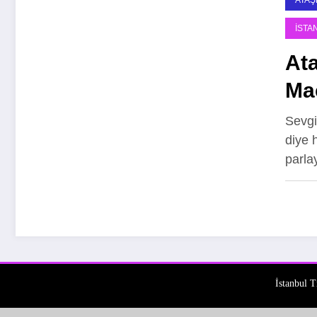
ATAŞ
İSTA
Ata
Mac
Sevgi
diye 
parla
İstanbul T