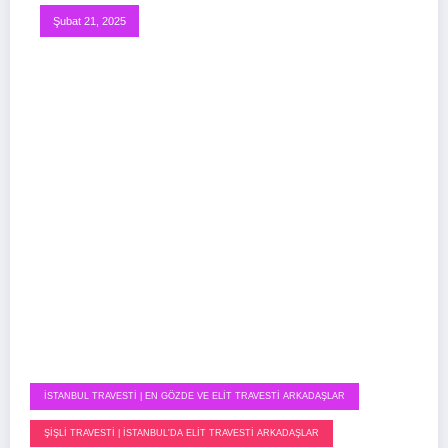
Şubat 21, 2025
İSTANBUL TRAVESTI | EN GÖZDE VE ELIT TRAVESTI ARKADAŞLAR
ŞIŞLI TRAVESTI | İSTANBUL'DA ELIT TRAVESTI ARKADAŞLAR