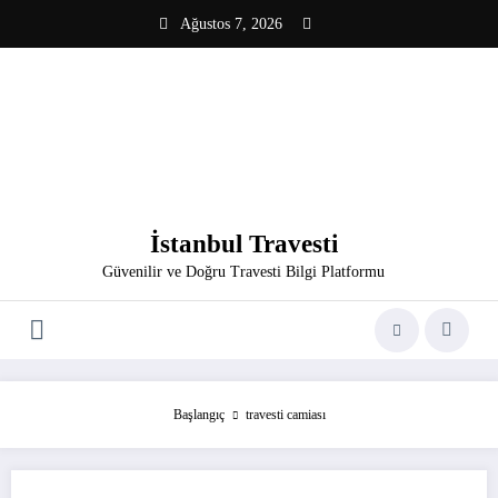
İçeriğe
Ağustos 7, 2026
atla
İstanbul Travesti
Güvenilir ve Doğru Travesti Bilgi Platformu
Başlangıç
travesti camiası