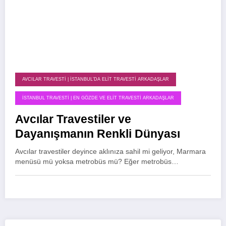
AVCILAR TRAVESTI | İSTANBUL’DA ELIT TRAVESTI ARKADAŞLAR
İSTANBUL TRAVESTI | EN GÖZDE VE ELIT TRAVESTI ARKADAŞLAR
Avcılar Travestiler ve
Dayanışmanın Renkli Dünyası
Avcılar travestiler deyince aklınıza sahil mi geliyor, Marmara
menüsü mü yoksa metrobüs mü? Eğer metrobüs…