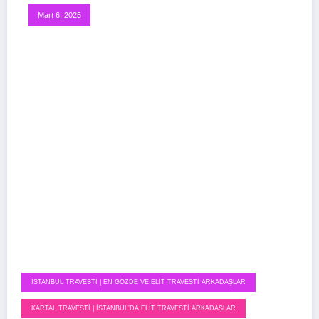
Mart 6, 2025
İSTANBUL TRAVESTI | EN GÖZDE VE ELIT TRAVESTI ARKADAŞLAR
KARTAL TRAVESTI | İSTANBUL’DA ELIT TRAVESTI ARKADAŞLAR