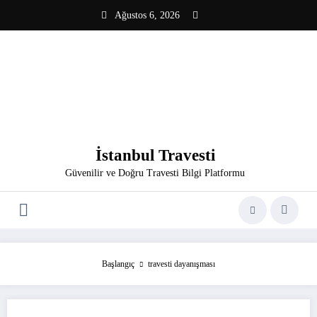
İçeriğe
Ağustos 6, 2026
atla
İstanbul Travesti
Güvenilir ve Doğru Travesti Bilgi Platformu
Başlangıç
travesti dayanışması