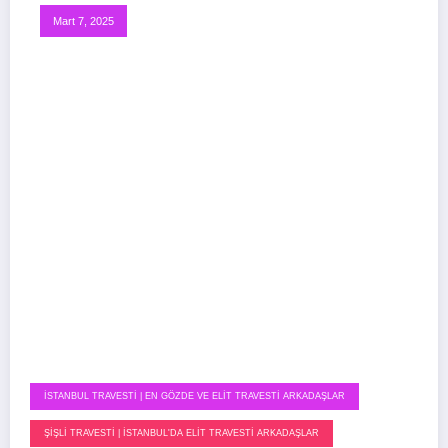
Mart 7, 2025
İSTANBUL TRAVESTI | EN GÖZDE VE ELIT TRAVESTI ARKADAŞLAR
ŞIŞLI TRAVESTI | İSTANBUL'DA ELIT TRAVESTI ARKADAŞLAR