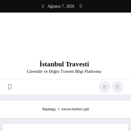
İçeriğe
Ağustos 7, 2026
atla
İstanbul Travesti
Güvenilir ve Doğru Travesti Bilgi Platformu
Başlangıç
travesti kafeleri şişli