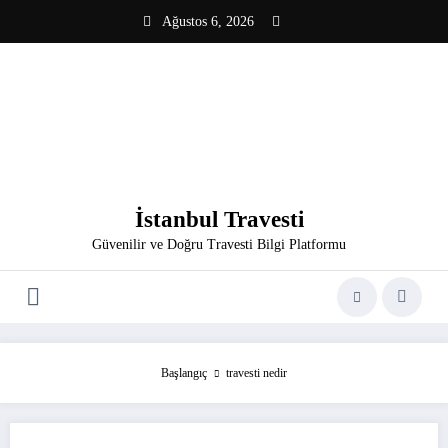
İçeriğe
Ağustos 6, 2026
atla
İstanbul Travesti
Güvenilir ve Doğru Travesti Bilgi Platformu
Başlangıç
travesti nedir