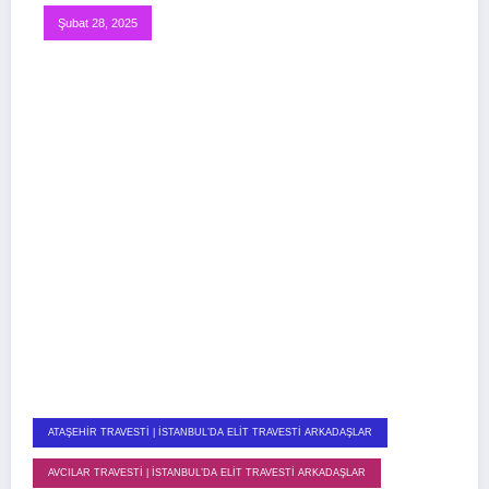
Şubat 28, 2025
ATAŞEHIR TRAVESTI | İSTANBUL’DA ELIT TRAVESTI ARKADAŞLAR
AVCILAR TRAVESTI | İSTANBUL’DA ELIT TRAVESTI ARKADAŞLAR