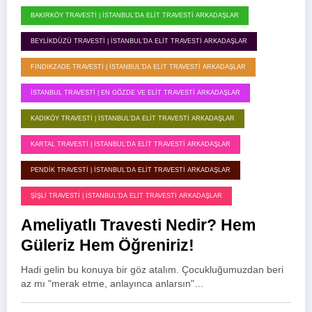
BAKIRKÖY TRAVESTI | İSTANBUL’DA ELIT TRAVESTI ARKADAŞLAR
BEYLIKDÜZÜ TRAVESTI | İSTANBUL’DA ELIT TRAVESTI ARKADAŞLAR
FINDIKZADE TRAVESTI | İSTANBUL’DA ELIT TRAVESTI ARKADAŞLAR
İSTANBUL TRAVESTI | EN GÖZDE VE ELIT TRAVESTI ARKADAŞLAR
KADIKÖY TRAVESTI | İSTANBUL’DA ELIT TRAVESTI ARKADAŞLAR
KARTAL TRAVESTI | İSTANBUL’DA ELIT TRAVESTI ARKADAŞLAR
PENDIK TRAVESTI | İSTANBUL’DA ELIT TRAVESTI ARKADAŞLAR
ŞIŞLI TRAVESTI | İSTANBUL'DA ELIT TRAVESTI ARKADAŞLAR
Ameliyatlı Travesti Nedir? Hem
Güleriz Hem Öğreniriz!
Hadi gelin bu konuya bir göz atalım. Çocukluğumuzdan beri
az mı "merak etme, anlayınca anlarsın"…