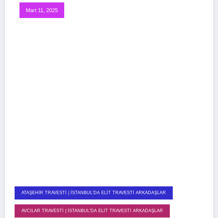
Mart 11, 2025
ATAŞEHIR TRAVESTI | İSTANBUL’DA ELIT TRAVESTI ARKADAŞLAR
AVCILAR TRAVESTI | İSTANBUL’DA ELIT TRAVESTI ARKADAŞLAR