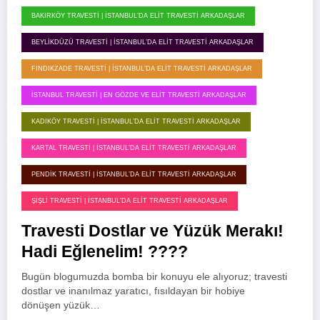
BAKIRKÖY TRAVESTI | İSTANBUL’DA ELIT TRAVESTI ARKADAŞLAR
BEYLIKDÜZÜ TRAVESTI | İSTANBUL’DA ELIT TRAVESTI ARKADAŞLAR
FINDIKZADE TRAVESTI | İSTANBUL’DA ELIT TRAVESTI ARKADAŞLAR
İSTANBUL TRAVESTI | EN GÖZDE VE ELIT TRAVESTI ARKADAŞLAR
KADIKÖY TRAVESTI | İSTANBUL’DA ELIT TRAVESTI ARKADAŞLAR
KARTAL TRAVESTI | İSTANBUL’DA ELIT TRAVESTI ARKADAŞLAR
PENDIK TRAVESTI | İSTANBUL’DA ELIT TRAVESTI ARKADAŞLAR
ŞIŞLI TRAVESTI | İSTANBUL'DA ELIT TRAVESTI ARKADAŞLAR
Travesti Dostlar ve Yüzük Merakı!
Hadi Eğlenelim! ????
Bugün blogumuzda bomba bir konuyu ele alıyoruz; travesti
dostlar ve inanılmaz yaratıcı, fısıldayan bir hobiye
dönüşen yüzük…